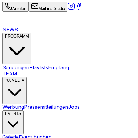
Anrufen
Mail ins Studio
NEWS
PROGRAMM
Sendungen
Playlists
Empfang
TEAM
700MEDIA
Werbung
Pressemitteilungen
Jobs
EVENTS
Galerie
Event buchen