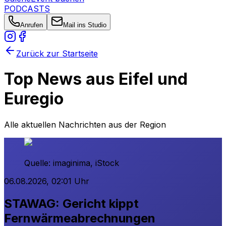
PODCASTS
Anrufen
Mail ins Studio
Zurück zur Startseite
Top News aus Eifel und
Euregio
Alle aktuellen Nachrichten aus der Region
Quelle:
imaginima, iStock
06.08.2026, 02:01 Uhr
STAWAG: Gericht kippt
Fernwärmeabrechnungen