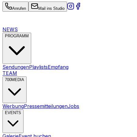
Anrufen
Mail ins Studio
NEWS
PROGRAMM
Sendungen
Playlists
Empfang
TEAM
700MEDIA
Werbung
Pressemitteilungen
Jobs
EVENTS
Galerie
Event buchen